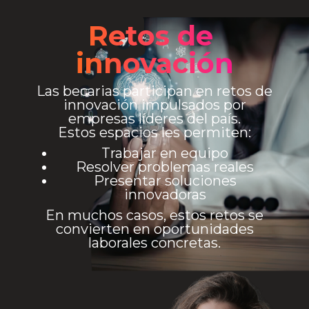
Retos de
innovación
Las becarias participan en retos de
innovación impulsados por
empresas líderes del país.
Estos espacios les permiten:
Trabajar en equipo
Resolver problemas reales
Presentar soluciones
innovadoras
En muchos casos, estos retos se
convierten en oportunidades
laborales concretas.