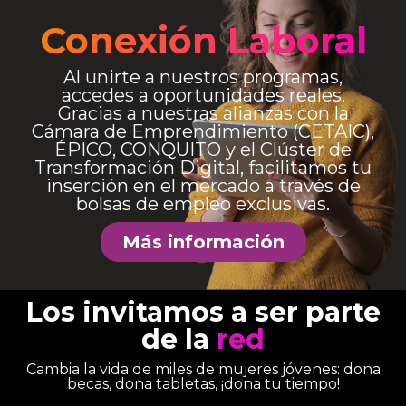
Conexión Laboral
Al unirte a nuestros programas,
accedes a oportunidades reales.
Gracias a nuestras alianzas con la
Cámara de Emprendimiento (CETAIC),
ÉPICO, CONQUITO y el Clúster de
Transformación Digital, facilitamos tu
inserción en el mercado a través de
bolsas de empleo exclusivas.
Más información
Los invitamos a ser parte
de la
red
Cambia la vida de miles de mujeres jóvenes:
dona
becas, dona tabletas, ¡dona tu tiempo!