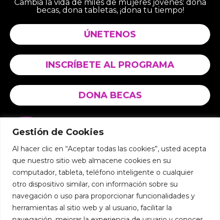
Cambia la vida de miles de mujeres jóvenes:
dona
becas, dona tabletas, ¡dona tu tiempo!
ÚNETENOS
INSCRÍBETE AL PROGRAMA
DONA BECAS
@mujerdigitalec
Gestión de Cookies
@
fundacion.educate
Al hacer clic en “Aceptar todas las cookies”, usted acepta
@mujerdigitalec
que nuestro sitio web almacene cookies en su
@fundacion.educate
computador, tableta, teléfono inteligente o cualquier
otro dispositivo similar, con información sobre su
@Mujer Digital
navegación o uso para proporcionar funcionalidades y
@Fundación Edúcate
herramientas al sitio web y al usuario, facilitar la
navegación, mejorar la experiencia de usuario y conocer