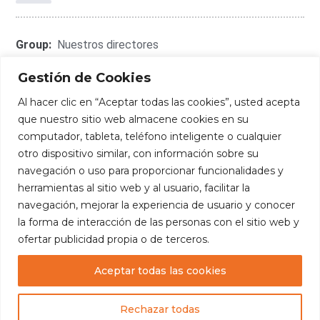
Group:
Nuestros directores
Gestión de Cookies
Al hacer clic en “Aceptar todas las cookies”, usted acepta
que nuestro sitio web almacene cookies en su
Connect With Me:
computador, tableta, teléfono inteligente o cualquier
otro dispositivo similar, con información sobre su
navegación o uso para proporcionar funcionalidades y
herramientas al sitio web y al usuario, facilitar la
navegación, mejorar la experiencia de usuario y conocer
la forma de interacción de las personas con el sitio web y
ofertar publicidad propia o de terceros.
Aceptar todas las cookies
Copyright
— Fundación Edúcate. Todos los
derechos reservados.
Rechazar todas
Diseñado por:
Luis Escalante