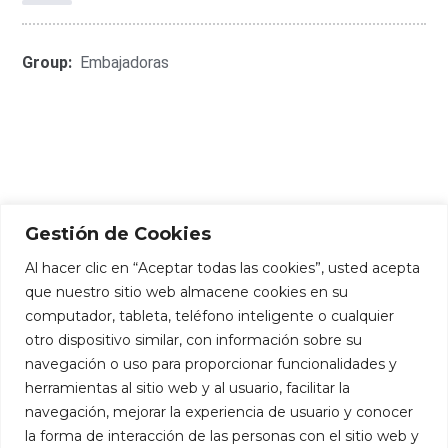
Group:
Embajadoras
Ingeniera en Informática de la PUCE y tiene un máster en
Innovación y Emprendimiento de HEC Paris.
Emprendedora y co-fundadora de varias empresas
tecnológicas, actualmente es CTO de Grupo Entregas y
consultora en estrategia digital. Anteriormente fue CEO
de ThoughtWorks en Ecuador y lideró su expansión en
Chile.
Gestión de Cookies
Al hacer clic en “Aceptar todas las cookies”, usted acepta
que nuestro sitio web almacene cookies en su
Connect With Me:
computador, tableta, teléfono inteligente o cualquier
otro dispositivo similar, con información sobre su
navegación o uso para proporcionar funcionalidades y
herramientas al sitio web y al usuario, facilitar la
navegación, mejorar la experiencia de usuario y conocer
la forma de interacción de las personas con el sitio web y