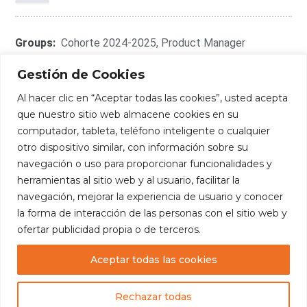
Groups:
Cohorte 2024-2025
,
Product Manager
Gestión de Cookies
Al hacer clic en “Aceptar todas las cookies”, usted acepta
que nuestro sitio web almacene cookies en su
Connect With Me:
computador, tableta, teléfono inteligente o cualquier
otro dispositivo similar, con información sobre su
navegación o uso para proporcionar funcionalidades y
herramientas al sitio web y al usuario, facilitar la
navegación, mejorar la experiencia de usuario y conocer
la forma de interacción de las personas con el sitio web y
ofertar publicidad propia o de terceros.
Aceptar todas las cookies
Copyright
— Fundación Edúcate. Todos los
derechos reservados.
Rechazar todas
Diseñado por:
Luis Escalante