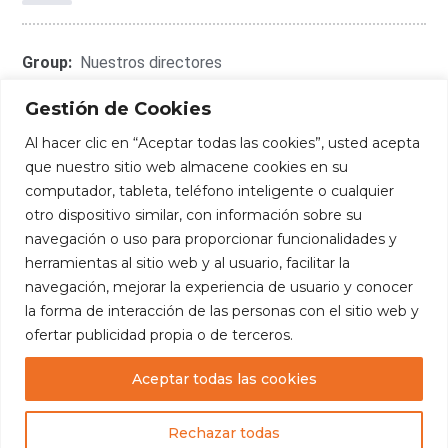
Group:
Nuestros directores
Gestión de Cookies
Al hacer clic en “Aceptar todas las cookies”, usted acepta
que nuestro sitio web almacene cookies en su
Connect With Me:
computador, tableta, teléfono inteligente o cualquier
otro dispositivo similar, con información sobre su
navegación o uso para proporcionar funcionalidades y
herramientas al sitio web y al usuario, facilitar la
navegación, mejorar la experiencia de usuario y conocer
la forma de interacción de las personas con el sitio web y
ofertar publicidad propia o de terceros.
Aceptar todas las cookies
Copyright
— Fundación Edúcate. Todos los
derechos reservados.
Rechazar todas
Diseñado por:
Luis Escalante